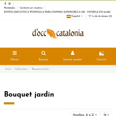
Novedades
Contacte con nosotros
ENVÍOS GRATUITOS A PENÍNSULA PARA COMPRAS SUPERIORES A 55€ - ENTREGA EN 24/48h
Español
Lista de deseos (
0
)
0
Menu
Buscar
Iniciar sesión
Carrito
Inicio
Colecciones
Bouquet jardín
Bouquet jardín
Nombre, A a Z
19