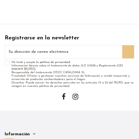
Registrarse en la newsletter
He leído y acepto la
política de privacidad
.
Información básica sobre el tratamiento de datos (LO 3/2018 y Reglamento (UE)
2016/679 [RGPD])
Responsable del tratamiento: D'OCC CATALONIA SL
Finalidad: Ofrecer y gestionar nuestros servicios de fabricación y venda mayorista y
minorista de productos ambientadores para el hogar.
Derechos: Puede ejercer los derechos previstos en los artículos 15 a 22 del RGPD, que se
recogen en nuestra política de privacidad.
Información