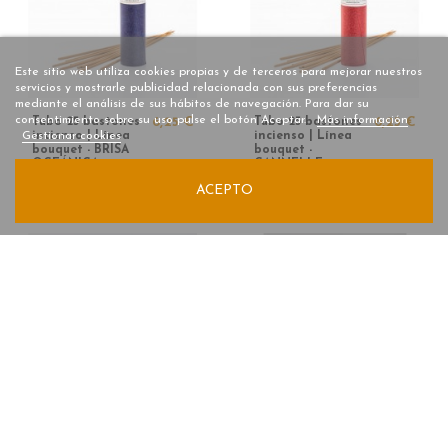
Este sitio web utiliza cookies propias y de terceros para mejorar nuestros
servicios y mostrarle publicidad relacionada con sus preferencias
mediante el análisis de sus hábitos de navegación. Para dar su
consentimiento sobre su uso pulse el botón Aceptar.
Más información
Tubo 25 bastones
6,25 €
Tubo 25 bastones
6,25 €
incienso | Línea
incienso | Línea
Gestionar cookies
bouquet - BRISA
bouquet -
OCEÁNICA
CANNELLE
ORANGE
ACEPTO