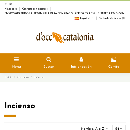
Novedades
Contacte con nosotros
ENVÍOS GRATUITOS A PENÍNSULA PARA COMPRAS SUPERIORES A 55€ - ENTREGA EN 24/48h
Español
Lista de deseos (
0
)
0
Menu
Buscar
Iniciar sesión
Carrito
Inicio
Productos
Incienso
Incienso
Nombre, A a Z
24