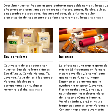
Descubra nuestras fragancias para perfumar agradablemente su hogar. Le
ofrecemos una gran variedad de aromas: frescos, cítricos, florales, dulces,
amaderados o especiados. Nuestros mikados, de difusión regular,
aromatizarán delicadamente y de forma constante su hogar.
read more
Eau de toilette
Inciensos
Cautívese y déjese seducir con
Le ofrecemos una amplia gama de
nuestras Eau de toilette clásicas:
más de 25 fragancias en formato
Eau d’Amour, Canela Naranja, Té,
incienso (varillas y/o conos) para
Lavanda, Agua de los 4 ladrones y
quemar y perfumar su hogar.
Verbena. Ideales para
Disponemos de aromas que le
acompañarnos en cualquier
ayudarán a relajarse (Lavanda,
momento del día.
Flor de azahar, etc.), otros que
read more
neutralizaran los molestos olores
de la cocina (Canela Naranja,
Vainilla sándalo, etc.) e incluso
fragancias cítricas como Verbena y
Constantinopla que auyentarán