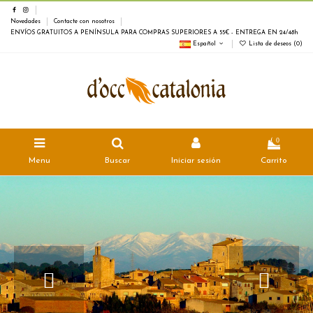
Novedades
Contacte con nosotros
ENVÍOS GRATUITOS A PENÍNSULA PARA COMPRAS SUPERIORES A 55€ - ENTREGA EN 24/48h
Español
Lista de deseos (
0
)
0
Menu
Buscar
Iniciar sesión
Carrito