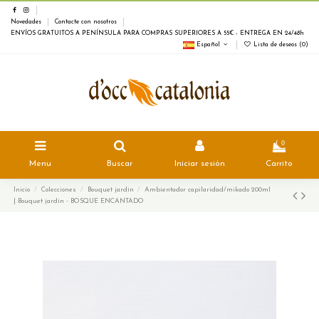
Novedades
Contacte con nosotros
ENVÍOS GRATUITOS A PENÍNSULA PARA COMPRAS SUPERIORES A 55€ - ENTREGA EN 24/48h
Español
Lista de deseos (
0
)
0
Menu
Buscar
Iniciar sesión
Carrito
Inicio
Colecciones
Bouquet jardín
Ambientador capilaridad/mikado 200ml
| Bouquet jardín - BOSQUE ENCANTADO