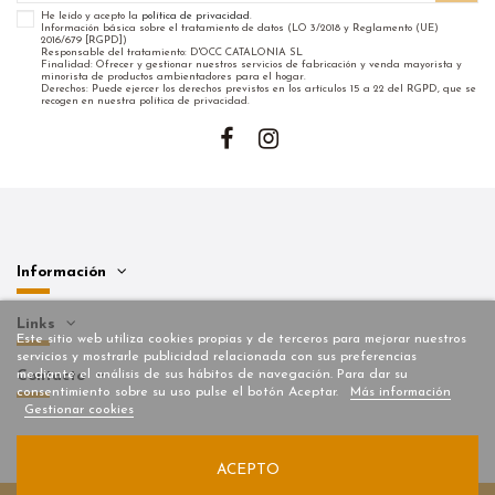
He leído y acepto la
política de privacidad
.
Información básica sobre el tratamiento de datos (LO 3/2018 y Reglamento (UE)
2016/679 [RGPD])
Responsable del tratamiento: D'OCC CATALONIA SL
Finalidad: Ofrecer y gestionar nuestros servicios de fabricación y venda mayorista y
minorista de productos ambientadores para el hogar.
Derechos: Puede ejercer los derechos previstos en los artículos 15 a 22 del RGPD, que se
recogen en nuestra política de privacidad.
Información
Links
Este sitio web utiliza cookies propias y de terceros para mejorar nuestros
servicios y mostrarle publicidad relacionada con sus preferencias
mediante el análisis de sus hábitos de navegación. Para dar su
Contacto
consentimiento sobre su uso pulse el botón Aceptar.
Más información
Gestionar cookies
ACEPTO