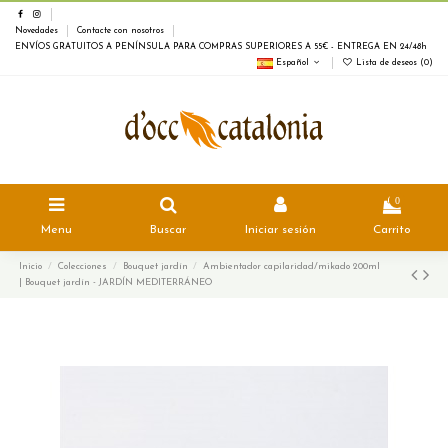
Novedades
Contacte con nosotros
ENVÍOS GRATUITOS A PENÍNSULA PARA COMPRAS SUPERIORES A 55€ - ENTREGA EN 24/48h
Español
Lista de deseos (
0
)
0
Menu
Buscar
Iniciar sesión
Carrito
Inicio
Colecciones
Bouquet jardín
Ambientador capilaridad/mikado 200ml
| Bouquet jardín - JARDÍN MEDITERRÁNEO