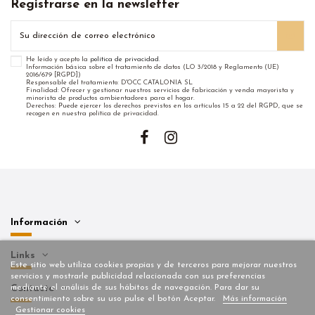
Registrarse en la newsletter
He leído y acepto la
política de privacidad
.
Información básica sobre el tratamiento de datos (LO 3/2018 y Reglamento (UE)
2016/679 [RGPD])
Responsable del tratamiento: D'OCC CATALONIA SL
Finalidad: Ofrecer y gestionar nuestros servicios de fabricación y venda mayorista y
minorista de productos ambientadores para el hogar.
Derechos: Puede ejercer los derechos previstos en los artículos 15 a 22 del RGPD, que se
recogen en nuestra política de privacidad.
Información
Links
Este sitio web utiliza cookies propias y de terceros para mejorar nuestros
servicios y mostrarle publicidad relacionada con sus preferencias
mediante el análisis de sus hábitos de navegación. Para dar su
Contacto
consentimiento sobre su uso pulse el botón Aceptar.
Más información
Gestionar cookies