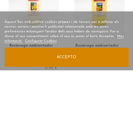
Aquest lloc web utilitza cookies pròpies i de tercers per a millorar els
nostres serveis i mostrar-li publicitat relacionada amb les seves
preferències mitjançant l'anàlisi dels seus hàbits de navegació. Per a
donar el seu consentiment sobre el seu ús premi el botó Acceptar.
Més
informació
Configurar Cookies
Recàrrega ambientador
Recàrrega ambientador
capil.laritat/mikado
capil.laritat/mikado
250ml | Records d'un
250ml | Records d'un
ACCEPTO
instant - MIGDIADA
instant - NATURALESA...
SOTA...
15,95 €
15,95 €