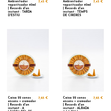
Ambientador
7,45 €
Ambientador
7,45 €
vaporitzador 40ml
vaporitzador 40ml
| Records d'un
| Records d'un
instant - TARDA
instant - TEMPS
D'ESTIU
DE CIRERES
Caixa 22 conos
7,65 €
Caixa 22 conos
7,65 €
encens + cremador
encens + cremador
| Records d'un
| Records d'un
instant - A
instant - ALBADA