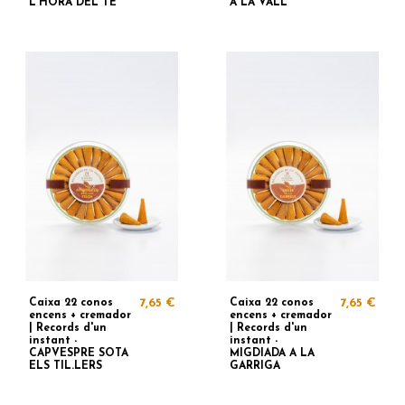
L'HORA DEL TE
A LA VALL
Caixa 22 conos
7,65 €
Caixa 22 conos
7,65 €
encens + cremador
encens + cremador
| Records d'un
| Records d'un
instant -
instant -
CAPVESPRE SOTA
MIGDIADA A LA
ELS TIL.LERS
GARRIGA