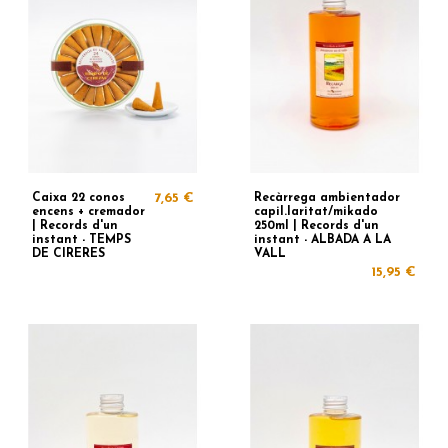
Caixa 22 conos
7,65 €
Recàrrega ambientador
encens + cremador
capil.laritat/mikado
| Records d'un
250ml | Records d'un
instant - TEMPS
instant - ALBADA A LA
DE CIRERES
VALL
15,95 €