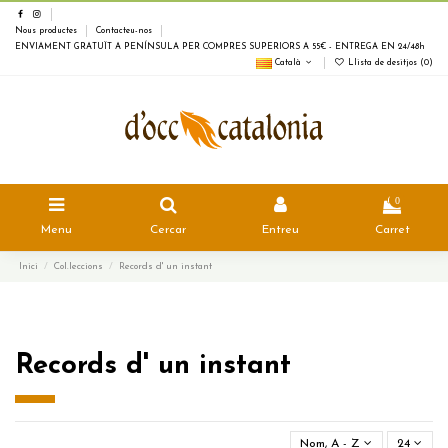
Nous productes
Contacteu-nos
ENVIAMENT GRATUÏT A PENÍNSULA PER COMPRES SUPERIORS A 55€ - ENTREGA EN 24/48h
Català
Llista de desitjos (
0
)
0
Menu
Cercar
Entreu
Carret
Inici
Col.leccions
Records d' un instant
Records d' un instant
Nom, A - Z
24