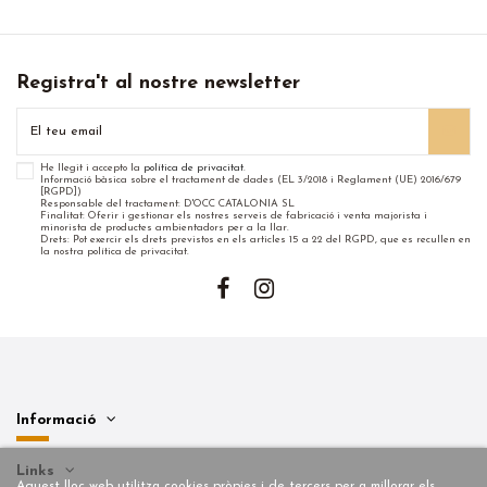
Registra't al nostre newsletter
He llegit i accepto la
política de privacitat
.
Informació bàsica sobre el tractament de dades (EL 3/2018 i Reglament (UE) 2016/679
[RGPD])
Responsable del tractament: D'OCC CATALONIA SL
Finalitat: Oferir i gestionar els nostres serveis de fabricació i venta majorista i
minorista de productes ambientadors per a la llar.
Drets: Pot exercir els drets previstos en els articles 15 a 22 del RGPD, que es recullen en
la nostra política de privacitat.
Informació
Links
Aquest lloc web utilitza cookies pròpies i de tercers per a millorar els