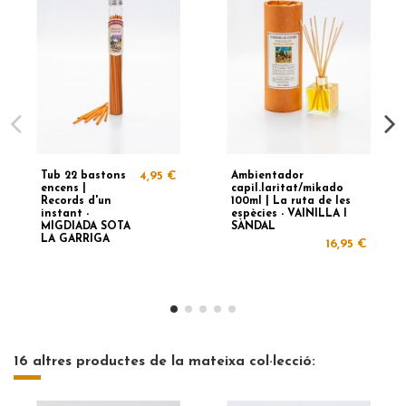
Tub 22 bastons
4,95 €
Ambientador
encens |
capil.laritat/mikado
Records d'un
100ml | La ruta de les
instant -
espècies - VAINILLA I
MIGDIADA SOTA
SÀNDAL
LA GARRIGA
16,95 €
16 altres productes de la mateixa col·lecció: