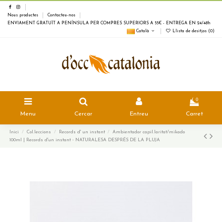
Nous productes
Contacteu-nos
ENVIAMENT GRATUÏT A PENÍNSULA PER COMPRES SUPERIORS A 55€ - ENTREGA EN 24/48h
Català
Llista de desitjos (
0
)
0
Menu
Cercar
Entreu
Carret
Inici
Col.leccions
Records d' un instant
Ambientador capil.laritat/mikado
100ml | Records d'un instant - NATURALESA DESPRÉS DE LA PLUJA