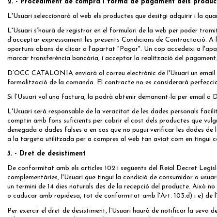
2. - Procediment de compra i forma de pagament dels produc
L'Usuari seleccionarà al web els productes que desitgi adquirir i la qua
L'Usuari s’haurà de registrar en el formulari de la web per poder tram
d’acceptar expressament les presents Condicions de Contractació. A la 
oportuns abans de clicar a l'apartat "Pagar". Un cop accedeixi a l'apa
marcar transferència bancària, i acceptar la realització del pagament
D’OCC CATALONIA enviarà al correu electrònic de l'Usuari un email just
formalització de la comanda. El contracte no es considerarà perfec
Si l’Usuari vol una factura, la podrà obtenir demanant-la per emai
L'Usuari serà responsable de la veracitat de les dades personals facil
comptin amb fons suficients per cobrir el cost dels productes que vu
denegada o dades falses o en cas que no pugui verificar les dades de 
a la targeta utilitzada per a compres al web tan aviat com en ting
3. - Dret de desistiment
De conformitat amb els articles 102 i següents del Reial Decret Legisla
complementàries, l'Usuari que tingui la condició de consumidor o usuari
un termini de 14 dies naturals des de la recepció del producte. Això n
o caducar amb rapidesa, tot de conformitat amb l'Art. 103.d) i e) de l
Per exercir el dret de desistiment, l'Usuari haurà de notificar la seva 