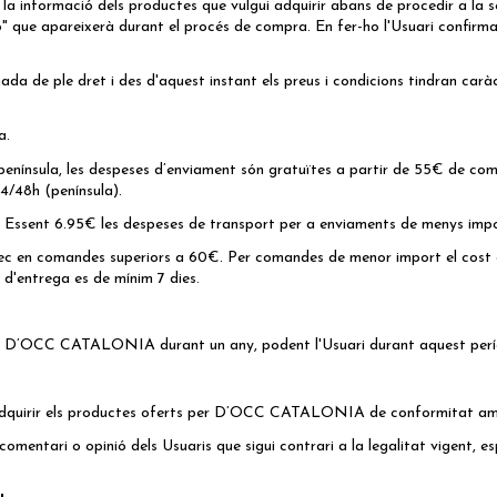
i la informació dels productes que vulgui adquirir abans de procedir a l
ó" que apareixerà durant el procés de compra. En fer-ho l'Usuari confirma 
a de ple dret i des d'aquest instant els preus i condicions tindran carà
a.
 península, les despeses d’enviament són gratuïtes a partir de 55€ de co
4/48h (península).
a. Essent 6.95€ les despeses de transport per a enviaments de menys impo
rec en comandes superiors a 60€. Per comandes de menor import el cost el
 d'entrega es de mínim 7 dies.
 per D’OCC CATALONIA durant un any, podent l'Usuari durant aquest perí
 a adquirir els productes oferts per D’OCC CATALONIA de conformitat amb 
ari o opinió dels Usuaris que sigui contrari a la legalitat vigent, espec