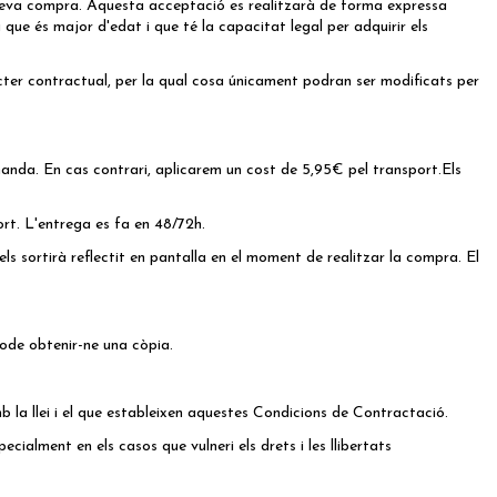
a seva compra. Aquesta acceptació es realitzarà de forma expressa
que és major d'edat i que té la capacitat legal per adquirir els
cter contractual, per la qual cosa únicament podran ser modificats per
manda. En cas contrari, aplicarem un cost de 5,95€ pel transport.Els
rt. L'entrega es fa en 48/72h.
s sortirà reflectit en pantalla en el moment de realitzar la compra. El
ode obtenir-ne una còpia.
la llei i el que estableixen aquestes Condicions de Contractació.
ialment en els casos que vulneri els drets i les llibertats