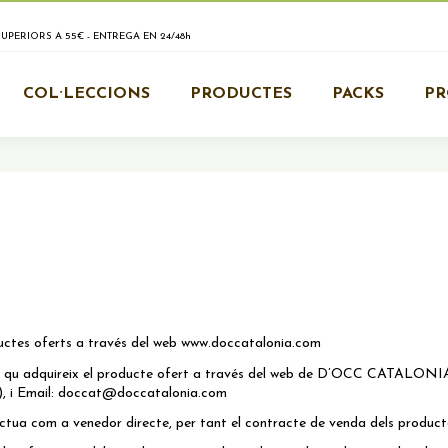
PERIORS A 55€ - ENTREGA EN 24/48h
COL·LECCIONS
PRODUCTES
PACKS
P
uctes oferts a través del web www.doccatalonia.com
física qu adquireix el producte ofert a través del web de D’OCC CAT
 i Email:
doccat@doccatalonia.com
ua com a venedor directe, per tant el contracte de venda dels product