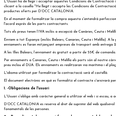
L'Usuari ha de llegir i acceptar aquestes Condicions de Contractació 
clicant a la casella "He llegit i accepto les Condicions de Contractaci
productes oferts per D’OCC CATALONIA.
En el moment de formalitzar la compra aquesta s'entendrà perfeccionad
l'acord exprés de les parts contractants.
Tots els preus tenen l’IVA inclòs a excepció de Canàries, Ceuta i Melill
Enviem a tot Espanya (inclós Balears, Canaries, Ceuta i Melilla). A la
enviaments es faran mitjançant empreses de transport amb entrega 2
A les Illes Balears, l’enviament és gratuït a partir de 55€ de comand
Per enviaments a Canaries, Ceuta i Melilla els ports són al nostre càr
preu inclou el DUA. Els enviaments es realitzaran via marítima i el plaç
L'idioma utilitzat per formalitzar la contractació serà el castellà.
El document electrònic en què es formalitzi el contracte s'arxivarà
1. -Obligacions de l'usuari
L'Usuari s'obliga amb caràcter general a utilitzar el web i si escau,
D’OCC CATALONIA es reserva el dret de suprimir del web qualsevol coment
fonamentals de les persones.