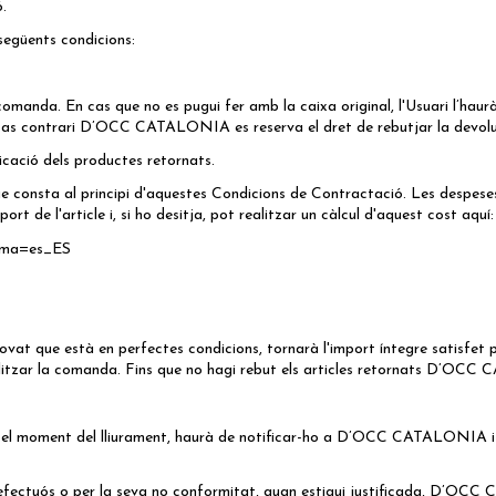
.
egüents condicions:
omanda. En cas que no es pugui fer amb la caixa original, l'Usuari l’haur
s contrari D’OCC CATALONIA es reserva el dret de rebutjar la devolu
icació dels productes retornats.
onsta al principi d'aquestes Condicions de Contractació. Les despeses d
rt de l'article i, si ho desitja, pot realitzar un càlcul d'aquest cost aquí:
dioma=es_ES
e està en perfectes condicions, tornarà l'import íntegre satisfet per 
litzar la comanda. Fins que no hagi rebut els articles retornats D’OC
el moment del lliurament, haurà de notificar-ho a D’OCC CATALONIA i pro
 defectuós o per la seva no conformitat, quan estigui justificada, D’OC