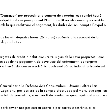
t "Continuar" per procedir a la compra dels productes i també haurà
irir i el seu preu, podent l'Usuari realitzar els canvis que consideri
t amb la que realitzarà el pagament, les dades del seu compte Paypal o
e les vint-i-quatre hores (24 hores) següents a la recepció de la
els productes.
etes de crèdit o dèbit que utilitzi siguin de la seva propietat i que
 en cas de no pagament, de devolució del cobrament, de targeta
a través del correu electrònic, qualsevol càrrec indegut o fraudulent
General per a la Defensa dels Consumidors i Usuaris i altres lleis
 Legislatiu, pot desistir de la compra efectuada pel motiu que sigui, en
 estat desprecintats, o es tracti de productes que puguin deteriorar-se
podrà enviar-nos per correu postal o per correu electrònic, a les