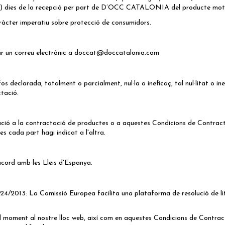
(30) dies de la recepció per part de D’OCC CATALONIA del producte moti
aràcter imperatiu sobre protecció de consumidors.
ar un correu electrònic a
doccat@doccatalonia.com
s declarada, totalment o parcialment, nul·la o ineficaç, tal nul·litat o i
ctació.
elació a la contractació de productes o a aquestes Condicions de Contract
s cada part hagi indicat a l'altra.
acord amb les Lleis d'Espanya.
524/2013: La Comissió Europea facilita una plataforma de resolució de litig
oment al nostre lloc web, així com en aquestes Condicions de Contractac