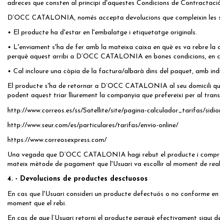
adreces que consten al principi d'aquestes Condicions de Contractació
D’OCC CATALONIA, només accepta devolucions que compleixin les s
• El producte ha d'estar en l'embalatge i etiquetatge originals.
• L'enviament s'ha de fer amb la mateixa caixa en què es va rebre la c
perquè aquest arribi a D’OCC CATALONIA en bones condicions, en ca
• Cal incloure una còpia de la factura/albarà dins del paquet, amb ind
El producte s'ha de retornar a D’OCC CATALONIA al seu domicili que c
podent aquest triar lliurement la companyia que prefereixi per al transpo
http://www.correos.es/ss/Satellite/site/pagina-calculador_tarifas/si
http://www.seur.com/es/particulares/tarifas/envio-online/
https://www.correosexpress.com/
Una vegada que D’OCC CATALONIA hagi rebut el producte i comprovat qu
mateix mètode de pagament que l'Usuari va escollir al moment de rea
4. - Devolucions de productes desctuosos
En cas que l'Usuari consideri un producte defectuós o no conforme en 
moment que el rebi.
En cas de que l’Usuari retorni el producte perquè efectivament sigui