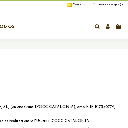
Català
Llista de desitjos (
0
)
ROMOS
ALONIA, SL, (en endavant D’OCC CATALONIA), amb NIF B17340779,
es es realitza entre l'Usuari i D’OCC CATALONIA.