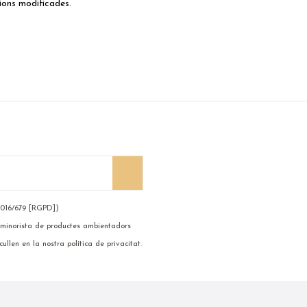
ions modificades.
2016/679 [RGPD])
 i minorista de productes ambientadors
ullen en la nostra política de privacitat.