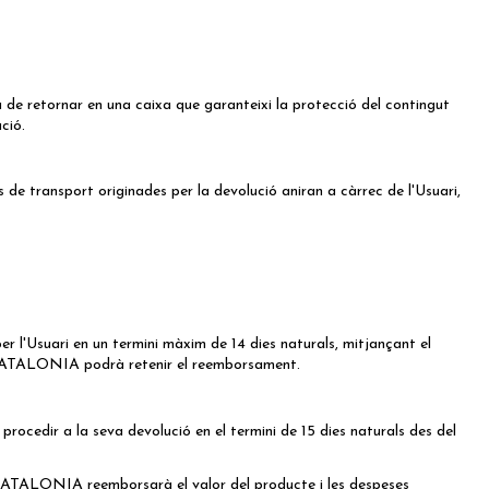
à de retornar en una caixa que garanteixi la protecció del contingut
ció.
e transport originades per la devolució aniran a càrrec de l'Usuari,
l'Usuari en un termini màxim de 14 dies naturals, mitjançant el
C CATALONIA podrà retenir el reemborsament.
cedir a la seva devolució en el termini de 15 dies naturals des del
C CATALONIA reemborsarà el valor del producte i les despeses