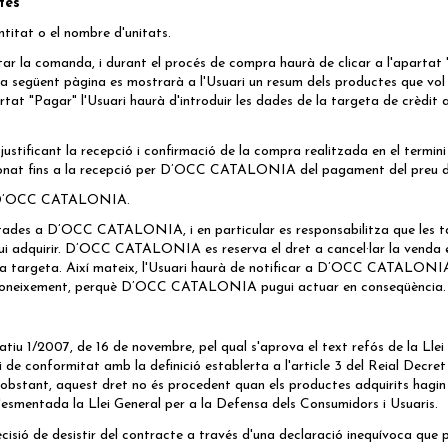
tes
ntitat o el nombre d'unitats.
itar la comanda, i durant el procés de compra haurà de clicar a l'aparta
següent pàgina es mostrarà a l'Usuari un resum dels productes que vol adqu
rtat "Pagar" l'Usuari haurà d'introduir les dades de la targeta de crèdi
.
ificant la recepció i confirmació de la compra realitzada en el termini d
cionat fins a la recepció per D’OCC CATALONIA del pagament del preu d
l a D’OCC CATALONIA.
itades a D’OCC CATALONIA, i en particular es responsabilitza que les targ
lgui adquirir. D’OCC CATALONIA es reserva el dret a cancel·lar la venda
la targeta. Així mateix, l'Usuari haurà de notificar a D’OCC CATALONIA 
ui coneixement, perquè D’OCC CATALONIA pugui actuar en conseqüència.
tiu 1/2007, de 16 de novembre, pel qual s'aprova el text refós de la Llei 
 de conformitat amb la definició establerta a l'article 3 del Reial Decret
o obstant, aquest dret no és procedent quan els productes adquirits hagin
'esmentada la Llei General per a la Defensa dels Consumidors i Usuaris.
decisió de desistir del contracte a través d'una declaració inequívoca que 