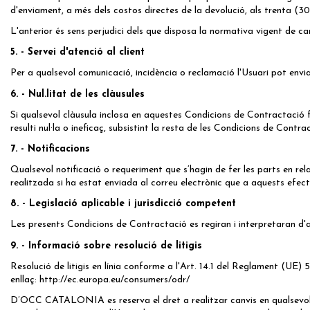
d'enviament, a més dels costos directes de la devolució, als trenta 
L'anterior és sens perjudici dels que disposa la normativa vigent de c
5. - Servei d'atenció al client
Per a qualsevol comunicació, incidència o reclamació l'Usuari pot envi
6. - Nul.litat de les clàusules
Si qualsevol clàusula inclosa en aquestes Condicions de Contractació fo
resulti nul·la o ineficaç, subsistint la resta de les Condicions de Contra
7. - Notificacions
Qualsevol notificació o requeriment que s’hagin de fer les parts en r
realitzada si ha estat enviada al correu electrònic que a aquests efecte
8. - Legislació aplicable i jurisdicció competent
Les presents Condicions de Contractació es regiran i interpretaran d'
9. - Informació sobre resolució de litigis
Resolució de litigis en línia conforme a l'Art. 14.1 del Reglament (UE) 
enllaç:
http://ec.europa.eu/consumers/odr/
D’OCC CATALONIA es reserva el dret a realitzar canvis en qualsevol m