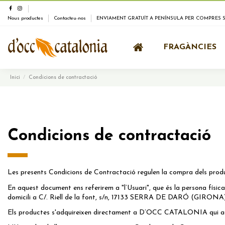
Nous productes
Contacteu-nos
ENVIAMENT GRATUÏT A PENÍNSULA PER COMPRES SU
FRAGÀNCIES
Inici
Condicions de contractació
Condicions de contractació
Les presents Condicions de Contractació regulen la compra dels prod
En aquest document ens referirem a "l’Usuari", que és la persona 
domicili a C/. Riell de la font, s/n, 17133 SERRA DE DARÓ (GIRONA),
Els productes s'adquireixen directament a D’OCC CATALONIA qui act