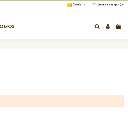
Català
Llista de desitjos (
0
)
ROMOS