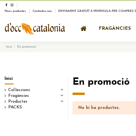
Nous productes
Contacteu-nos
ENVIAMENT GRATUÏT A PENÍNSULA PER COMPRES SU
FRAGÀNCIES
Inici
En promoció
Inici
En promoció
Col.leccions
Fragàncies
Productes
PACKS
No hi ha productes.