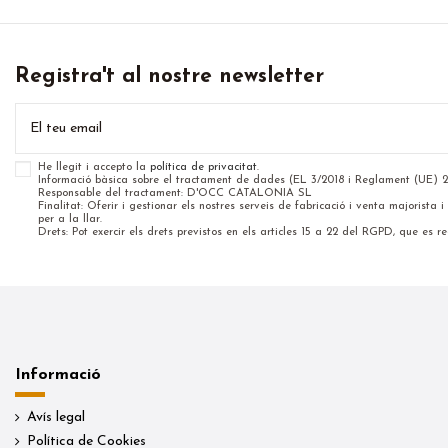
Registra't al nostre newsletter
He llegit i accepto la
política de privacitat
.
Informació bàsica sobre el tractament de dades (EL 3/2018 i Reglament (UE) 
Responsable del tractament: D'OCC CATALONIA SL
Finalitat: Oferir i gestionar els nostres serveis de fabricació i venta majorista
per a la llar.
Drets: Pot exercir els drets previstos en els articles 15 a 22 del RGPD, que es rec
Informació
Avís legal
Política de Cookies