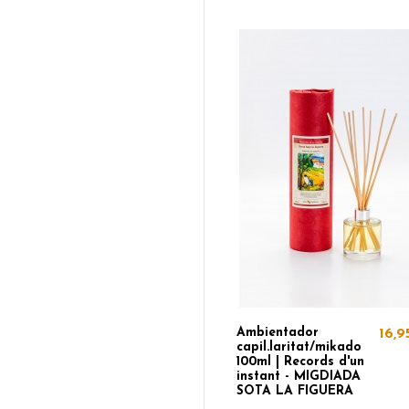
Ambientador
16,9
capil.laritat/mikado
100ml | Records d'un
instant - MIGDIADA
SOTA LA FIGUERA