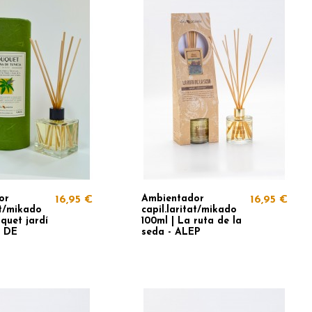
or
Ambientador
16,95 €
16,95 €
at/mikado
capil.laritat/mikado
quet jardí
100ml | La ruta de la
 DE
seda - ALEP