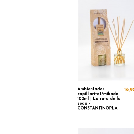
Ambientador
16,9
capil.laritat/mikado
100ml | La ruta de la
seda -
CONSTANTINOPLA