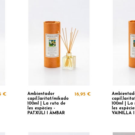
Ambientador
Ambientad
5 €
16,95 €
capil.laritat/mikado
capil.larit
100ml | La ruta de
100ml | La 
les espècies -
les espècie
PATXULI I ÀMBAR
VAINILLA 