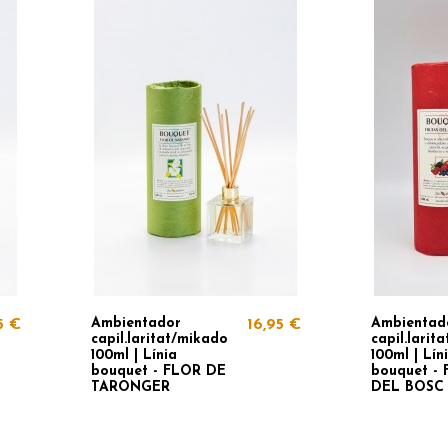
Ambientador
Ambientad
5 €
16,95 €
capil.laritat/mikado
capil.larit
100ml | Línia
100ml | Lín
bouquet - FLOR DE
bouquet - 
TARONGER
DEL BOSC