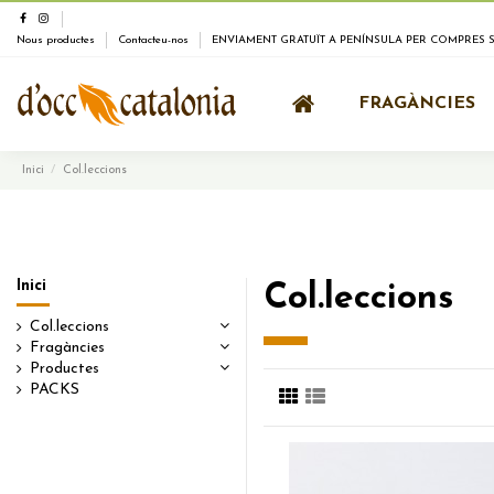
Nous productes
Contacteu-nos
ENVIAMENT GRATUÏT A PENÍNSULA PER COMPRES SU
FRAGÀNCIES
Inici
Col.leccions
Inici
Col.leccions
Col.leccions
Fragàncies
Productes
PACKS