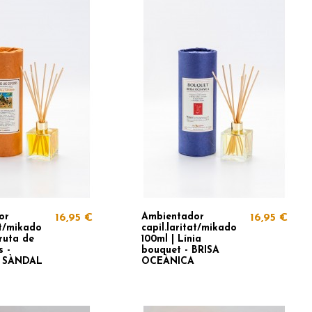
or
Ambientador
16,95 €
16,95 €
at/mikado
capil.laritat/mikado
ruta de
100ml | Línia
s -
bouquet - BRISA
I SÀNDAL
OCEÀNICA