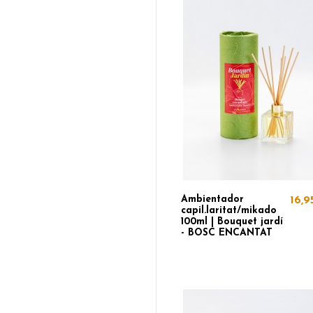
Ambientador
16,9
capil.laritat/mikado
100ml | Bouquet jardí
- BOSC ENCANTAT