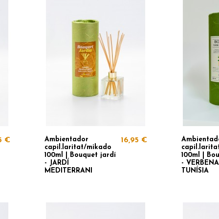
Ambientador
Ambientad
5 €
16,95 €
capil.laritat/mikado
capil.larit
100ml | Bouquet jardí
100ml | Bou
- JARDÍ
- VERBENA
MEDITERRANI
TUNÍSIA