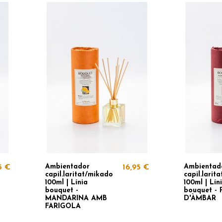
Ambientador
Ambientad
5 €
16,95 €
capil.laritat/mikado
capil.larit
100ml | Línia
100ml | Lín
bouquet -
bouquet -
MANDARINA AMB
D'ÀMBAR
FARIGOLA