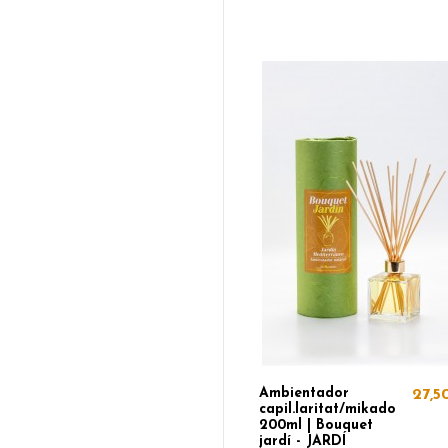
Ambientador
27,5
capil.laritat/mikado
200ml | Bouquet
jardí - JARDÍ