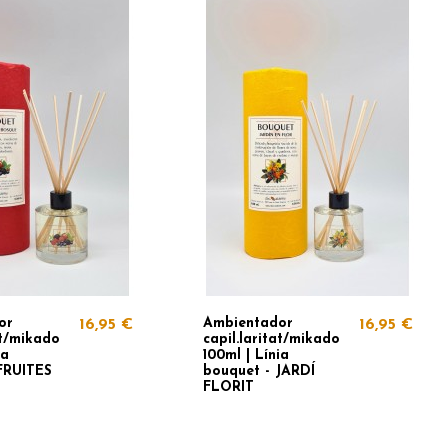
or
Ambientador
16,95 €
16,95 €
at/mikado
capil.laritat/mikado
ia
100ml | Línia
FRUITES
bouquet - JARDÍ
FLORIT