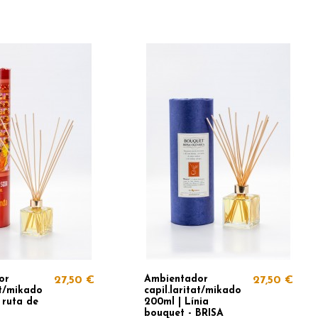
or
Ambientador
27,50 €
27,50 €
at/mikado
capil.laritat/mikado
 ruta de
200ml | Línia
bouquet - BRISA