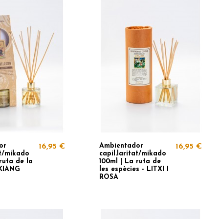
or
Ambientador
16,95 €
16,95 €
at/mikado
capil.laritat/mikado
ruta de la
100ml | La ruta de
NKIANG
les espècies - LITXI I
ROSA