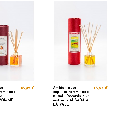
or
Ambientador
16,95 €
16,95 €
at/mikado
capil.laritat/mikado
ia
100ml | Records d'un
 POMME
instant - ALBADA A
LA VALL