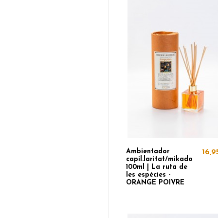
Ambientador
16,9
capil.laritat/mikado
100ml | La ruta de
les espècies -
ORANGE POIVRE