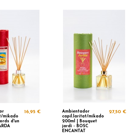
or
Ambientador
16,95 €
27,50 €
at/mikado
capil.laritat/mikado
ords d'un
200ml | Bouquet
TARDA
jardí - BOSC
ENCANTAT