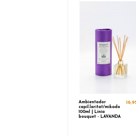
Ambientador
16,9
capil.laritat/mikado
100ml | Línia
bouquet - LAVANDA