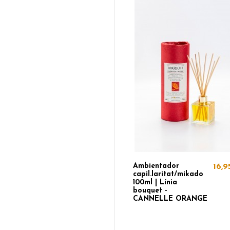
Ambientador
16,9
capil.laritat/mikado
100ml | Línia
bouquet -
CANNELLE ORANGE