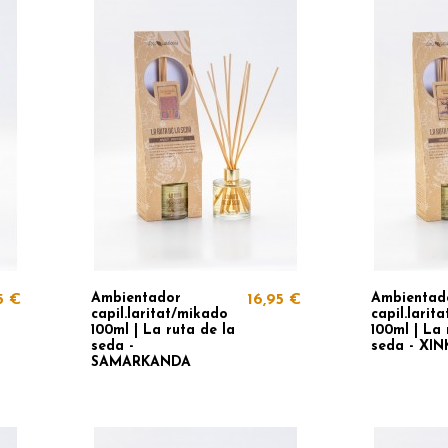
Ambientador
Ambientad
5 €
16,95 €
capil.laritat/mikado
capil.larit
100ml | La ruta de la
100ml | La 
seda -
seda - XI
SAMARKANDA