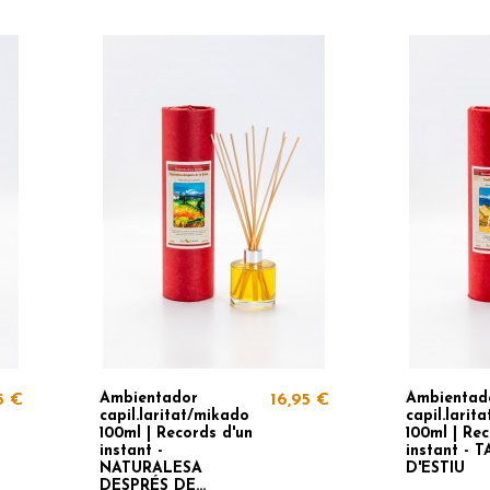
Ambientador
Ambientad
5 €
16,95 €
capil.laritat/mikado
capil.larit
100ml | Records d'un
100ml | Rec
instant -
instant - 
NATURALESA
D'ESTIU
DESPRÉS DE...