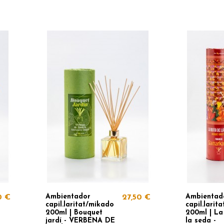
Ambientador
Ambientad
0 €
27,50 €
capil.laritat/mikado
capil.larit
200ml | Bouquet
200ml | La
jardí - VERBENA DE
la seda -