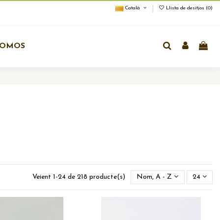
Català
Llista de desitjos (
0
)
ROMOS
Veient 1-24 de 218 producte(s)
Nom, A - Z
24