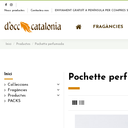
Nous productes
Contacteu-nos
ENVIAMENT GRATUÏT A PENÍNSULA PER COMPRES SU
FRAGÀNCIES
Inici
Productes
Pochette perfumada
Inici
Pochette per
Col.leccions
Fragàncies
Productes
PACKS