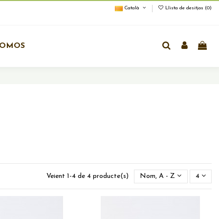
Català
Llista de desitjos (
0
)
ROMOS
Veient 1-4 de 4 producte(s)
Nom, A - Z
4