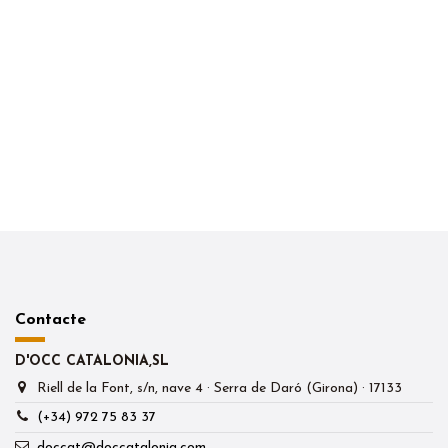
Contacte
D'OCC CATALONIA,SL
Riell de la Font, s/n, nave 4 · Serra de Daró (Girona) · 17133
(+34) 972 75 83 37
doccat@doccatalonia.com