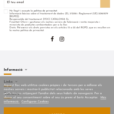
He llegit i accepto la
política de privacitat
.
Informació bàsica sobre el tractament de dades (EL 3/2018 i Reglament (UE) 2016/679
[RGPD])
Responsable del tractament: D'OCC CATALONIA SL
Finalitat: Oferir i gestionar els nostres serveis de fabricació i venta majorista i
minorista de productes ambientadors per a la llar.
Drets: Pot exercir els drets previstos en els articles 15 a 22 del RGPD, que es recullen en
la nostra política de privacitat.
Informació
Links
Aquest lloc web utilitza cookies pròpies i de tercers per a millorar els
nostres serveis i mostrar-li publicitat relacionada amb les seves
preferències mitjançant l'anàlisi dels seus hàbits de navegació. Per a
Contacte
donar el seu consentiment sobre el seu ús premi el botó Acceptar.
Més
informació
Configurar Cookies