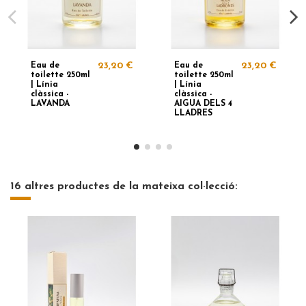
Eau de
23,20 €
Eau de
23,20 €
toilette 250ml
toilette 250ml
| Línia
| Línia
clàssica -
clàssica -
LAVANDA
AIGUA DELS 4
LLADRES
16 altres productes de la mateixa col·lecció: