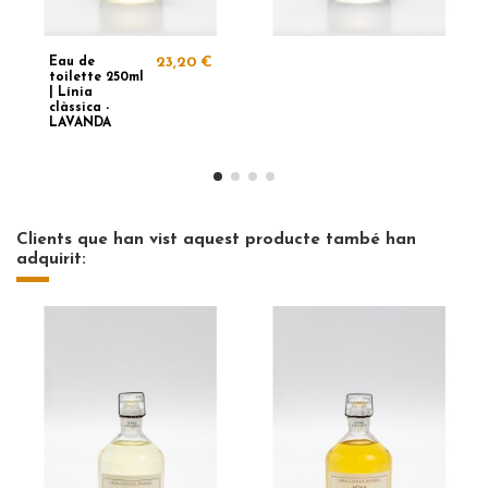
Eau de
23,20 €
toilette 250ml
| Línia
clàssica -
LAVANDA
Clients que han vist aquest producte també han
adquirit: