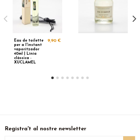
Eau de toilette
9,90 €
per a l'instant
vaporitzador
40ml | Línia
clàssica -
XUCLAMEL
Registra't al nostre newsletter