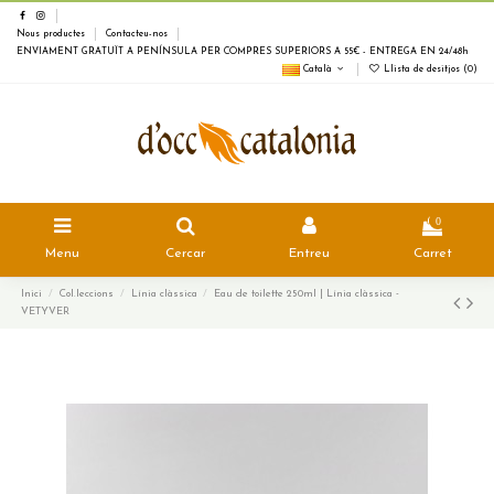
Nous productes
Contacteu-nos
ENVIAMENT GRATUÏT A PENÍNSULA PER COMPRES SUPERIORS A 55€ - ENTREGA EN 24/48h
Català
Llista de desitjos (
0
)
0
Menu
Cercar
Entreu
Carret
Inici
Col.leccions
Línia clàssica
Eau de toilette 250ml | Línia clàssica -
VETYVER