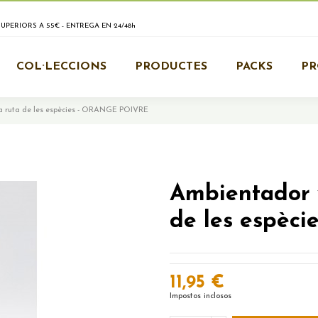
PERIORS A 55€ - ENTREGA EN 24/48h
COL·LECCIONS
PRODUCTES
PACKS
P
La ruta de les espècies - ORANGE POIVRE
Ambientador v
de les espèc
11,95 €
Impostos inclosos