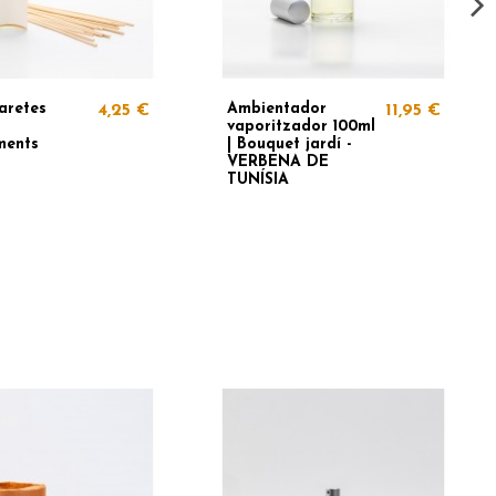
aretes
Ambientador
4,25 €
11,95 €
vaporitzador 100ml
ments
| Bouquet jardí -
VERBENA DE
TUNÍSIA