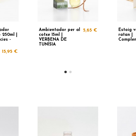
ador
Ambientador per al
Estoig v
5,65 €
o 250ml |
cotxe 15ml |
ratan |
cies -
VERBENA DE
Comple
TUNÍSIA
15,95 €