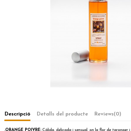
Descripció
Detalls del producte
Reviews
(0)
.ORANGE POIVRE:
Càlida, delicada i sensual, on la flor de taronger i