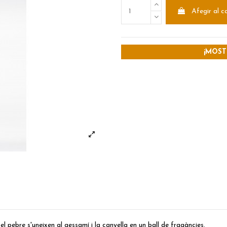
Afegir al c
¡MOST
 el pebre s'uneixen al gessamí i la canyella en un ball de fragàncies.