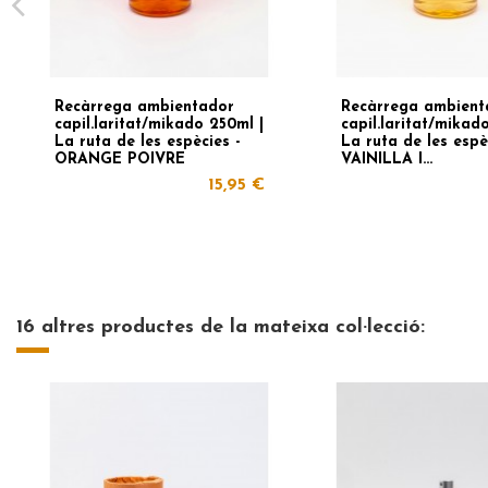
Recàrrega ambientador
Recàrrega ambient
capil.laritat/mikado 250ml |
capil.laritat/mikad
La ruta de les espècies -
La ruta de les espè
ORANGE POIVRE
VAINILLA I...
15,95 €
16 altres productes de la mateixa col·lecció: