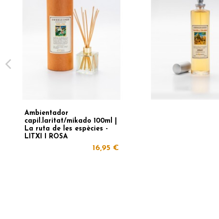
Ambientador
capil.laritat/mikado 100ml |
La ruta de les espècies -
LITXI I ROSA
16,95 €