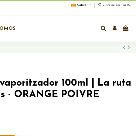
Català
Llista de desitjos (
0
)
ROMOS
aporitzador 100ml | La ruta
ies - ORANGE POIVRE