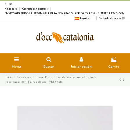
Novedades
Contacte con nosotros
ENVÍOS GRATUITOS A PENÍNSULA PARA COMPRAS SUPERIORES A 55€ - ENTREGA EN 24/48h
Español
Lista de deseos (
0
)
0
Menu
Buscar
Iniciar sesión
Carrito
Inicio
Colecciones
Línea clásica
Eau de toilette para el instante
vaporizador 40ml | Línea clásica - VETYVER