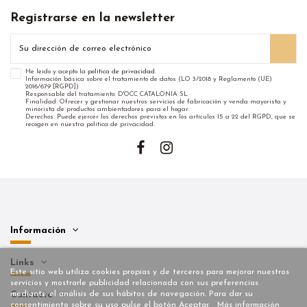
Registrarse en la newsletter
He leído y acepto la
política de privacidad
.
Información básica sobre el tratamiento de datos (LO 3/2018 y Reglamento (UE)
2016/679 [RGPD])
Responsable del tratamiento: D'OCC CATALONIA SL
Finalidad: Ofrecer y gestionar nuestros servicios de fabricación y venda mayorista y
minorista de productos ambientadores para el hogar.
Derechos: Puede ejercer los derechos previstos en los artículos 15 a 22 del RGPD, que se
recogen en nuestra política de privacidad.
Información
Links
Este sitio web utiliza cookies propias y de terceros para mejorar nuestros
servicios y mostrarle publicidad relacionada con sus preferencias
mediante el análisis de sus hábitos de navegación. Para dar su
Contacto
consentimiento sobre su uso pulse el botón Aceptar.
Más información