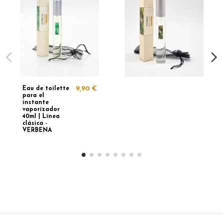
Eau de toilette
9,90 €
para el
instante
vaporizador
40ml | Línea
clásica -
VERBENA