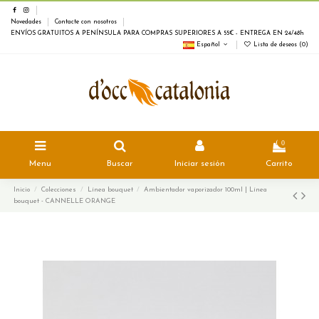
Novedades
Contacte con nosotros
ENVÍOS GRATUITOS A PENÍNSULA PARA COMPRAS SUPERIORES A 55€ - ENTREGA EN 24/48h
Español
Lista de deseos (
0
)
0
Menu
Buscar
Iniciar sesión
Carrito
Inicio
Colecciones
Línea bouquet
Ambientador vaporizador 100ml | Línea
bouquet - CANNELLE ORANGE