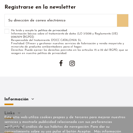
Registrarse en la newsletter
He leído y acepto la
política de privacidad
.
Información básica sobre el tratamiento de datos (LO 3/2018 y Reglamento (UE)
2016/679 [RGPD])
Responsable del tratamiento: D'OCC CATALONIA SL
Finalidad: Ofrecer y gestionar nuestros servicios de fabricación y venda mayorista y
minorista de productos ambientadores para el hogar.
Derechos: Puede ejercer los derechos previstos en los artículos 15 a 22 del RGPD, que se
recogen en nuestra política de privacidad.
Información
Links
Este sitio web utiliza cookies propias y de terceros para mejorar nuestros
servicios y mostrarle publicidad relacionada con sus preferencias
mediante el análisis de sus hábitos de navegación. Para dar su
Contacto
consentimiento sobre su uso pulse el botón Aceptar.
Más información