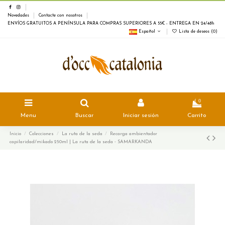
Novedades
Contacte con nosotros
ENVÍOS GRATUITOS A PENÍNSULA PARA COMPRAS SUPERIORES A 55€ - ENTREGA EN 24/48h
Español
Lista de deseos (
0
)
0
Menu
Buscar
Iniciar sesión
Carrito
Inicio
Colecciones
La ruta de la seda
Recarga ambientador
capilaridad/mikado 250ml | La ruta de la seda - SAMARKANDA