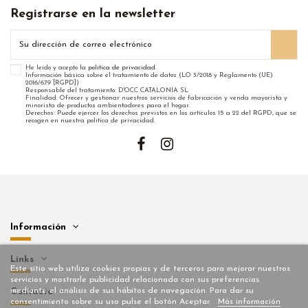
Registrarse en la newsletter
He leído y acepto la
política de privacidad
.
Información básica sobre el tratamiento de datos (LO 3/2018 y Reglamento (UE)
2016/679 [RGPD])
Responsable del tratamiento: D'OCC CATALONIA SL
Finalidad: Ofrecer y gestionar nuestros servicios de fabricación y venda mayorista y
minorista de productos ambientadores para el hogar.
Derechos: Puede ejercer los derechos previstos en los artículos 15 a 22 del RGPD, que se
recogen en nuestra política de privacidad.
Información
Links
Este sitio web utiliza cookies propias y de terceros para mejorar nuestros
servicios y mostrarle publicidad relacionada con sus preferencias
mediante el análisis de sus hábitos de navegación. Para dar su
Contacto
consentimiento sobre su uso pulse el botón Aceptar.
Más información