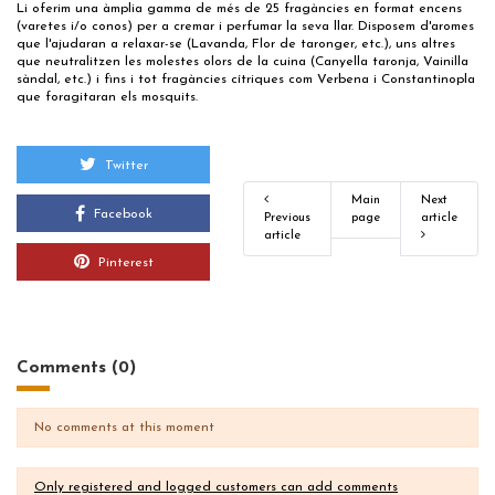
Li oferim una àmplia gamma de més de 25 fragàncies en format encens
(varetes i/o conos) per a cremar i perfumar la seva llar. Disposem d'aromes
que l'ajudaran a relaxar-se (Lavanda, Flor de taronger, etc.), uns altres
que neutralitzen les molestes olors de la cuina (Canyella taronja, Vainilla
sàndal, etc.) i fins i tot fragàncies cítriques com Verbena i Constantinopla
que foragitaran els mosquits.
Twitter
Main
Next
Facebook
Previous
page
article
article
Pinterest
Comments (0)
No comments at this moment
Only registered and logged customers can add comments