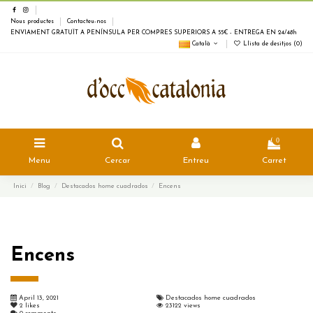
Nous productes
Contacteu-nos
ENVIAMENT GRATUÏT A PENÍNSULA PER COMPRES SUPERIORS A 55€ - ENTREGA EN 24/48h
Català
Llista de desitjos (
0
)
0
Menu
Cercar
Entreu
Carret
Inici
Blog
Destacados home cuadrados
Encens
Encens
April 13, 2021
Destacados home cuadrados
2
likes
23122 views