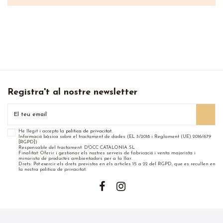
Registra't al nostre newsletter
He llegit i accepto la
política de privacitat
.
Informació bàsica sobre el tractament de dades (EL 3/2018 i Reglament (UE) 2016/679
[RGPD])
Responsable del tractament: D'OCC CATALONIA SL
Finalitat: Oferir i gestionar els nostres serveis de fabricació i venta majorista i
minorista de productes ambientadors per a la llar.
Drets: Pot exercir els drets previstos en els articles 15 a 22 del RGPD, que es recullen en
la nostra política de privacitat.