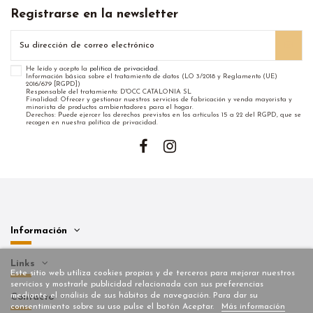
Registrarse en la newsletter
He leído y acepto la
política de privacidad
.
Información básica sobre el tratamiento de datos (LO 3/2018 y Reglamento (UE)
2016/679 [RGPD])
Responsable del tratamiento: D'OCC CATALONIA SL
Finalidad: Ofrecer y gestionar nuestros servicios de fabricación y venda mayorista y
minorista de productos ambientadores para el hogar.
Derechos: Puede ejercer los derechos previstos en los artículos 15 a 22 del RGPD, que se
recogen en nuestra política de privacidad.
Información
Links
Este sitio web utiliza cookies propias y de terceros para mejorar nuestros
servicios y mostrarle publicidad relacionada con sus preferencias
mediante el análisis de sus hábitos de navegación. Para dar su
Contacto
consentimiento sobre su uso pulse el botón Aceptar.
Más información