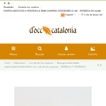
Novedades
Contacte con nosotros
ENVÍOS GRATUITOS A PENÍNSULA PARA COMPRAS SUPERIORES A 55€ - ENTREGA EN 24/48h
Español
Lista de deseos (
0
)
0
Menu
Buscar
Iniciar sesión
Carrito
Inicio
Colecciones
La ruta de las especias
Recarga ambientador
capilaridad/mikado 250ml | La ruta de las especias - VAINILLA Y SÁNDALO