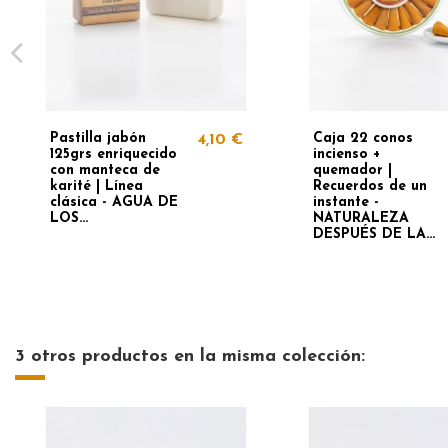
Pastilla jabón
Caja 22 conos
4,10 €
125grs enriquecido
incienso +
con manteca de
quemador |
karité | Línea
Recuerdos de un
clásica - AGUA DE
instante -
LOS...
NATURALEZA
DESPUÉS DE LA...
3 otros productos en la misma colección: