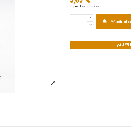
5,65 €
Impuestos incluidos
Añadir al c
¡MUES