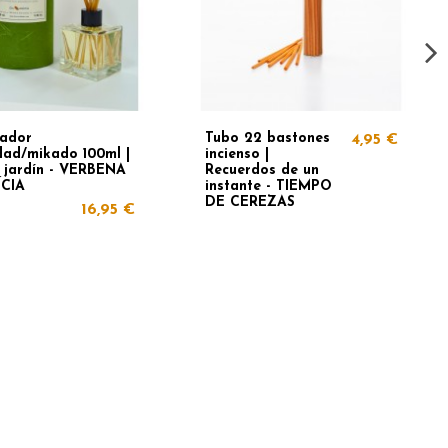
ador
Tubo 22 bastones
4,95 €
idad/mikado 100ml |
incienso |
 jardín - VERBENA
Recuerdos de un
ÍCIA
instante - TIEMPO
DE CEREZAS
16,95 €